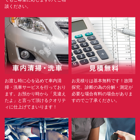
談ください。
お渡し時に心を込めて車内清
お見積りは基本無料です！故障
掃・洗車サービスを行っており
探究、診断の為の分解・測定が
ます。お預かり時から「見違え
必要な場合有料の場合がありま
たよ」と言って頂けるクオリテ
すのでご了承ください。
ィに仕上げてまいります！