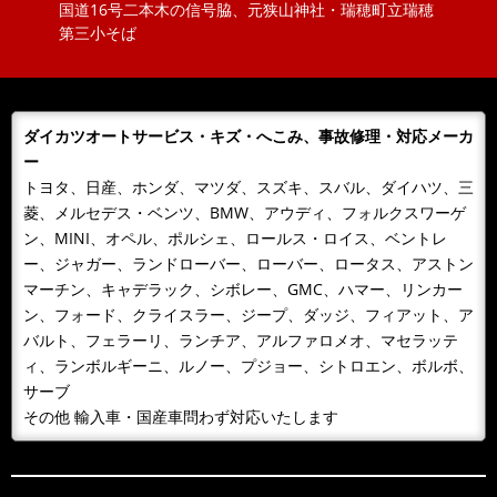
2018/11/20
NEWS
国道16号二本木の信号脇、元狭山神社・瑞穂町立瑞穂
ボジョレーヌーボ！！
第三小そば
大勝オートサービスでは、当社よりお車を購入されたお
客様にその年のボジョレーをさしあげております。ご購
入の皆様 ありがとうございまし...
ダイカツオートサービス・キズ・へこみ、事故修理・対応メーカ
2018/11/06
NEWS
ー
カレンダーをお送りします。
トヨタ、日産、ホンダ、マツダ、スズキ、スバル、ダイハツ、三
今年もあとわずか、来年のカレンダーが届きました！！
菱、メルセデス・ベンツ、BMW、アウディ、フォルクスワーゲ
日頃、お世話になっているお客様へお届けいたします。
ン、MINI、オペル、ポルシェ、ロールス・ロイス、ベントレ
どうぞよろしくお願いいたします...
ー、ジャガー、ランドローバー、ローバー、ロータス、アストン
マーチン、キャデラック、シボレー、GMC、ハマー、リンカー
2018/10/09
NEWS
ン、フォード、クライスラー、ジープ、ダッジ、フィアット、ア
１０月９日 整備主任者技術講習
バルト、フェラーリ、ランチア、アルファロメオ、マセラッテ
１０月９日 整備主任者技術講習会の為ＡＭ１０：００
ィ、ランボルギーニ、ルノー、プジョー、シトロエン、ボルボ、
～ＰＭ４：３０ごろまで工場を閉めています。緊急の場
サーブ
合携帯に転送となるため042-...
その他 輸入車・国産車問わず対応いたします
2018/09/30
BLOG
雨が降るとタイヤ屋が儲かる？！