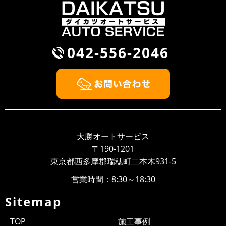
風が吹くと桶屋が儲かるということわざがありますが、
このところ雨が続いて，そのせいかわかりませんが、パ
ンクして走れないから何とかして...
042-556-2046
2018/09/30
NEWS
BMW Z3 車検整備
2018/09/26
NEWS
大勝オートサービスのウェブサイト開設しました！！
いつもありがとうございます、大勝オートサービスでご
ざいます。このたびウェブサイトを新しく開設いたしま
大勝オートサービス
した。より多くのお客様に大勝オ...
〒190-1201
東京都西多摩郡瑞穂町二本木931-5
営業時間：8:30～18:30
Sitemap
TOP
施工事例