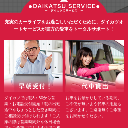
充実のカーライフをお過ごしいただくために、ダイカツオ
ートサービスが貴方の愛車をトータルサポート！
ダイカツでは朝8：30から営
お車をお預かりしている期間、
業・お電話受付開始！朝の出勤
ご不便が無いよう代車の用意も
途中やちょっとした空き時間に
ございます。ご遠慮無くご希望
ご相談受け付けられます！ご入
をお聞かせください。
庫の際は営業時間外や休日場合
でもご希望に応じますのでご相