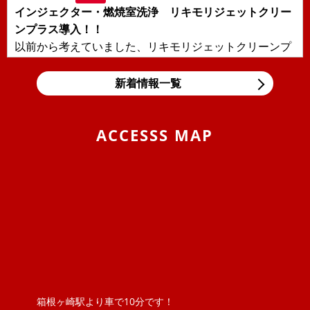
インジェクター・燃焼室洗浄 リキモリジェットクリー
ンプラス導入！！
以前から考えていました、リキモリジェットクリーンプ
ラスを導入しました！！日本の交通事情により輸入車に
多い直噴エンジンの燃焼室汚れ、...
新着情報一覧
2019/11/05
BLOG
東京モーターショー＆BMW Tokyo Bay
ACCESSS MAP
息子の大好きな箱スカGT-Rと最近うちの息子の車好きが
エスカレートしまして、車の構造などにも大変きょーみ
を持ち出しました。そんな息...
2019/04/25
BLOG
VW ポロのロッドアンテナ交換 （引いてもだめな
ら、押してみな）
ポロのロッドアンテナを交換しました。ただ、ねじ込ん
でいるものと思っていましたが、緩めてもアンテナが外
れません！？取説を見ると『アン...
箱根ヶ崎駅より車で10分です！