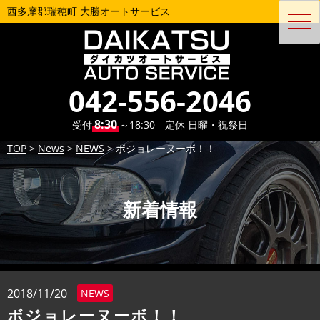
西多摩郡瑞穂町 大勝オートサービス
toggl
navig
042-556-2046
8:30
受付
～18:30 定休 日曜・祝祭日
TOP
>
News
>
NEWS
>
ボジョレーヌーボ！！
新着情報
2018/11/20
NEWS
ボジョレーヌーボ！！