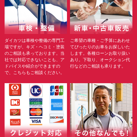
ダイカツは車検や整備の専門工
ご希望の車種・ご予算にあわせ
場ですが、キズ・ヘコミ・塗装
てぴったりのお車をお探しいた
のご相談も承っております。当
します。各種ローンお取り扱い
社では対応できないことも、ア
あり。下取り、オークション代
ドバイスや紹介ができますの
行などのご相談も承ります。
で、こちらもご相談ください。