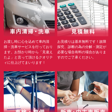
お渡し時に心を込めて車内清
お見積りは基本無料です！故障
掃・洗車サービスを行っており
探究、診断の為の分解・測定が
ます。お預かり時から「見違え
必要な場合有料の場合がありま
たよ」と言って頂けるクオリテ
すのでご了承ください。
ィに仕上げてまいります！