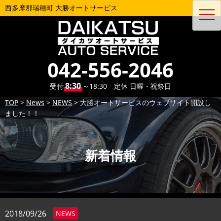
西多摩郡瑞穂町 大勝オートサービス
toggl
navig
042-556-2046
8:30
受付
～18:30 定休 日曜・祝祭日
TOP
>
News
>
NEWS
>
大勝オートサービスのウェブサイト開設し
ました！！
新着情報
2018/09/26
NEWS