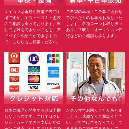
ダイカツは車検や整備の専門工
ご希望の車種・ご予算にあわせ
場ですが、キズ・ヘコミ・塗装
てぴったりのお車をお探しいた
のご相談も承っております。当
します。各種ローンお取り扱い
社では対応できないことも、ア
あり。下取り、オークション代
ドバイスや紹介ができますの
行などのご相談も承ります。
で、こちらもご相談ください。
お車の修理が発生する時は予期
おクルマでお困りごとがありま
しないものです。当社ではクレ
したら、遠慮なくご相談くださ
ジットカードでのお支払いやロ
い。当社ではできなくても、で
ーンに対応いたしておりますの
きる所をご紹介できるかもで