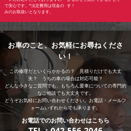
で安心です。*法定費用は現金の
す！
みのお取扱いとなります。
お車のこと、
お気軽にお尋ねくださ
い！
この修理だといくらかかるの？ 見積りだけでも大丈
夫？ うちの車の場合は対応可能？
どんな小さなご質問でも、もちろん愛車についての専門的
なご相談でも大丈夫です。
どうぞお気軽にお問い合わせください。お電話・メールフ
ォームいずれからでも承ります。
お電話での
お問い合わせはこちら
TEL：
042-556-2046