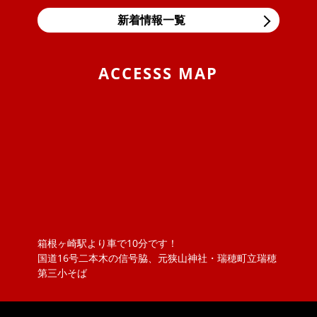
ラスを導入しました！！日本の交通事情により輸入車に
多い直噴エンジンの燃焼室汚れ、...
新着情報一覧
2019/11/05
BLOG
東京モーターショー＆BMW Tokyo Bay
ACCESSS MAP
息子の大好きな箱スカGT-Rと最近うちの息子の車好きが
エスカレートしまして、車の構造などにも大変きょーみ
を持ち出しました。そんな息...
2019/04/25
BLOG
VW ポロのロッドアンテナ交換 （引いてもだめな
ら、押してみな）
ポロのロッドアンテナを交換しました。ただ、ねじ込ん
でいるものと思っていましたが、緩めてもアンテナが外
れません！？取説を見ると『アン...
箱根ヶ崎駅より車で10分です！
2018/11/20
NEWS
国道16号二本木の信号脇、元狭山神社・瑞穂町立瑞穂
ボジョレーヌーボ！！
第三小そば
大勝オートサービスでは、当社よりお車を購入されたお
客様にその年のボジョレーをさしあげております。ご購