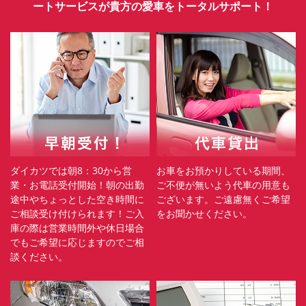
ートサービスが貴方の愛車をトータルサポート！
ダイカツでは朝8：30から営
お車をお預かりしている期間、
業・お電話受付開始！朝の出勤
ご不便が無いよう代車の用意も
途中やちょっとした空き時間に
ございます。ご遠慮無くご希望
ご相談受け付けられます！ご入
をお聞かせください。
庫の際は営業時間外や休日場合
でもご希望に応じますのでご相
談ください。