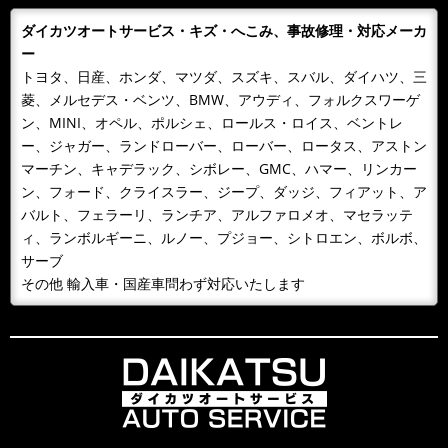
入の皆様 ありがとうございまし...
ダイカツオートサービス・キズ・へこみ、事故修理・対応メーカ
2018/11/06
NEWS
ー
カレンダーをお送りします。
トヨタ、日産、ホンダ、マツダ、スズキ、スバル、ダイハツ、三
今年もあとわずか、来年のカレンダーが届きました！！
菱、メルセデス・ベンツ、BMW、アウディ、フォルクスワーゲ
日頃、お世話になっているお客様へお届けいたします。
ン、MINI、オペル、ポルシェ、ロールス・ロイス、ベントレ
どうぞよろしくお願いいたします...
ー、ジャガー、ランドローバー、ローバー、ロータス、アストン
マーチン、キャデラック、シボレー、GMC、ハマー、リンカー
2018/10/09
NEWS
ン、フォード、クライスラー、ジープ、ダッジ、フィアット、ア
１０月９日 整備主任者技術講習
バルト、フェラーリ、ランチア、アルファロメオ、マセラッテ
１０月９日 整備主任者技術講習会の為ＡＭ１０：００
ィ、ランボルギーニ、ルノー、プジョー、シトロエン、ボルボ、
～ＰＭ４：３０ごろまで工場を閉めています。緊急の場
サーブ
合携帯に転送となるため042-...
その他 輸入車・国産車問わず対応いたします
2018/09/30
BLOG
雨が降るとタイヤ屋が儲かる？！
風が吹くと桶屋が儲かるということわざがありますが、
このところ雨が続いて，そのせいかわかりませんが、パ
ンクして走れないから何とかして...