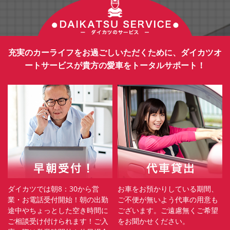
充実のカーライフをお過ごしいただくために、ダイカツオ
ートサービスが貴方の愛車をトータルサポート！
ダイカツでは朝8：30から営
お車をお預かりしている期間、
業・お電話受付開始！朝の出勤
ご不便が無いよう代車の用意も
途中やちょっとした空き時間に
ございます。ご遠慮無くご希望
ご相談受け付けられます！ご入
をお聞かせください。