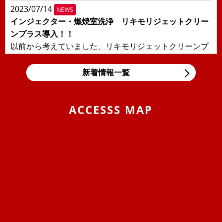
2023/07/14
NEWS
インジェクター・燃焼室洗浄 リキモリジェットクリー
ンプラス導入！！
以前から考えていました、リキモリジェットクリーンプ
ラスを導入しました！！日本の交通事情により輸入車に
多い直噴エンジンの燃焼室汚れ、...
新着情報一覧
2019/11/05
BLOG
東京モーターショー＆BMW Tokyo Bay
ACCESSS MAP
息子の大好きな箱スカGT-Rと最近うちの息子の車好きが
エスカレートしまして、車の構造などにも大変きょーみ
を持ち出しました。そんな息...
2019/04/25
BLOG
VW ポロのロッドアンテナ交換 （引いてもだめな
ら、押してみな）
ポロのロッドアンテナを交換しました。ただ、ねじ込ん
でいるものと思っていましたが、緩めてもアンテナが外
れません！？取説を見ると『アン...