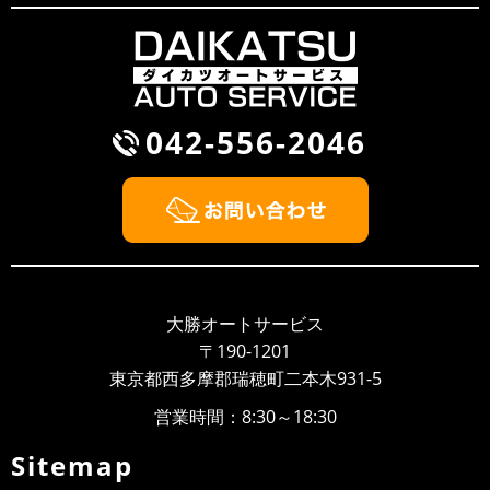
雨が降るとタイヤ屋が儲かる？！
風が吹くと桶屋が儲かるということわざがありますが、
このところ雨が続いて，そのせいかわかりませんが、パ
ンクして走れないから何とかして...
042-556-2046
2018/09/30
NEWS
BMW Z3 車検整備
2018/09/26
NEWS
大勝オートサービスのウェブサイト開設しました！！
いつもありがとうございます、大勝オートサービスでご
ざいます。このたびウェブサイトを新しく開設いたしま
大勝オートサービス
した。より多くのお客様に大勝オ...
〒190-1201
東京都西多摩郡瑞穂町二本木931-5
営業時間：8:30～18:30
Sitemap