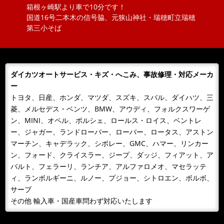
箱根ヶ崎駅より車で10分です！
2018/11/20
NEWS
国道16号二本木の信号脇、元狭山神社・瑞穂町立瑞穂
ボジョレーヌーボ！！
第三小そば
大勝オートサービスでは、当社よりお車を購入されたお
客様にその年のボジョレーをさしあげております。ご購
入の皆様 ありがとうございまし...
ダイカツオートサービス・キズ・へこみ、事故修理・対応メーカ
2018/11/06
NEWS
ー
カレンダーをお送りします。
トヨタ、日産、ホンダ、マツダ、スズキ、スバル、ダイハツ、三
今年もあとわずか、来年のカレンダーが届きました！！
菱、メルセデス・ベンツ、BMW、アウディ、フォルクスワーゲ
日頃、お世話になっているお客様へお届けいたします。
ン、MINI、オペル、ポルシェ、ロールス・ロイス、ベントレ
どうぞよろしくお願いいたします...
ー、ジャガー、ランドローバー、ローバー、ロータス、アストン
マーチン、キャデラック、シボレー、GMC、ハマー、リンカー
2018/10/09
NEWS
ン、フォード、クライスラー、ジープ、ダッジ、フィアット、ア
１０月９日 整備主任者技術講習
バルト、フェラーリ、ランチア、アルファロメオ、マセラッテ
１０月９日 整備主任者技術講習会の為ＡＭ１０：００
ィ、ランボルギーニ、ルノー、プジョー、シトロエン、ボルボ、
～ＰＭ４：３０ごろまで工場を閉めています。緊急の場
サーブ
合携帯に転送となるため042-...
その他 輸入車・国産車問わず対応いたします
2018/09/30
BLOG