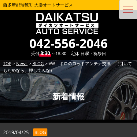
西多摩郡瑞穂町 大勝オートサービス
toggl
navig
042-556-2046
8:30
受付
～18:30 定休 日曜・祝祭日
TOP
>
News
>
BLOG
>
VW ポロのロッドアンテナ交換 （引いて
もだめなら、押してみな）
新着情報
2019/04/25
BLOG