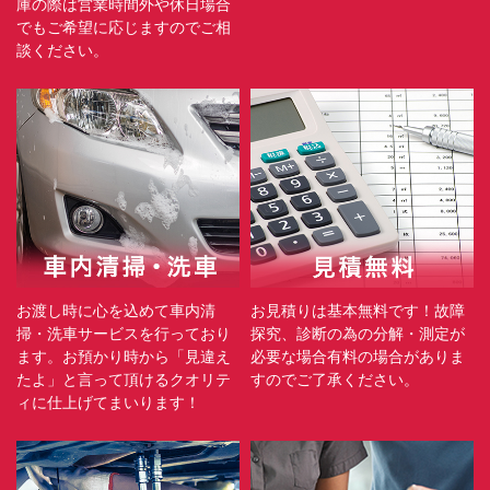
庫の際は営業時間外や休日場合
でもご希望に応じますのでご相
談ください。
お渡し時に心を込めて車内清
お見積りは基本無料です！故障
掃・洗車サービスを行っており
探究、診断の為の分解・測定が
ます。お預かり時から「見違え
必要な場合有料の場合がありま
たよ」と言って頂けるクオリテ
すのでご了承ください。
ィに仕上げてまいります！