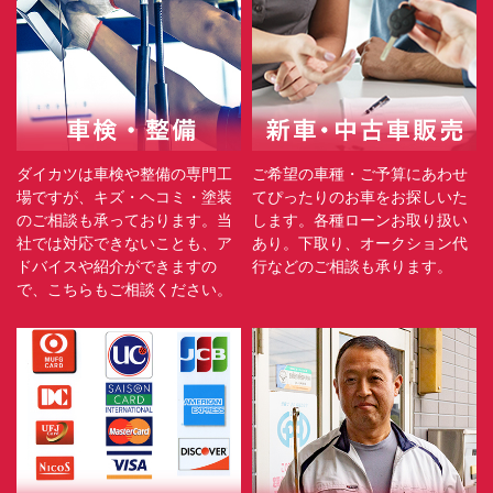
ダイカツは車検や整備の専門工
ご希望の車種・ご予算にあわせ
場ですが、キズ・ヘコミ・塗装
てぴったりのお車をお探しいた
のご相談も承っております。当
します。各種ローンお取り扱い
社では対応できないことも、ア
あり。下取り、オークション代
ドバイスや紹介ができますの
行などのご相談も承ります。
で、こちらもご相談ください。