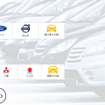
輸入車その他
ード
ボルボ
三菱
スズキ
国産その他