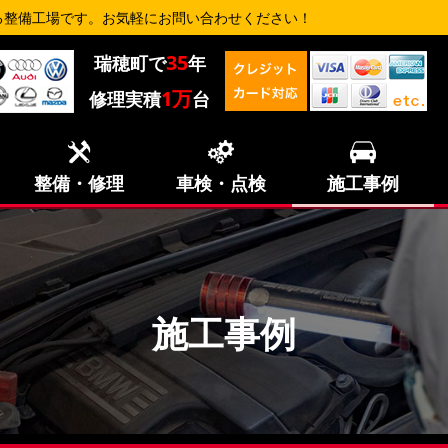
る整備工場です。お気軽にお問い合わせください！
35
瑞穂町で
年
1万
修理実積
台
整備・修理
車検・点検
施工事例
施工事例