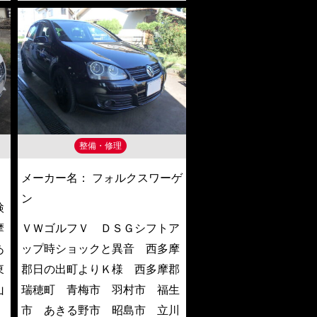
整備・修理
メーカー名：
フォルクスワーゲ
ン
検
摩
ＶＷゴルフＶ ＤＳＧシフトア
あ
ップ時ショックと異音 西多摩
東
郡日の出町よりＫ様 西多摩郡
山
瑞穂町 青梅市 羽村市 福生
市 あきる野市 昭島市 立川