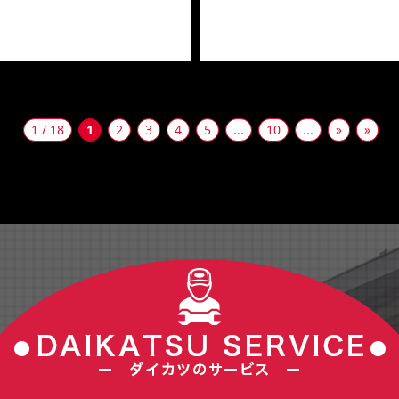
1 / 18
1
2
3
4
5
...
10
...
»
»