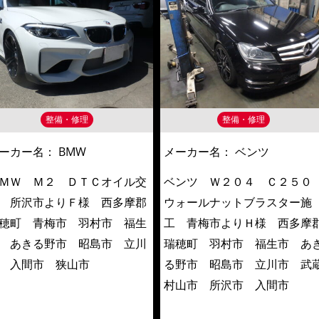
整備・修理
整備・修理
ーカー名：
BMW
メーカー名：
ベンツ
ＭＷ Ｍ２ ＤＴＣオイル交
ベンツ Ｗ２０４ Ｃ２５
 所沢市よりＦ様 西多摩郡
ウォールナットブラスター施
穂町 青梅市 羽村市 福生
工 青梅市よりＨ様 西多摩
 あきる野市 昭島市 立川
瑞穂町 羽村市 福生市 あ
 入間市 狭山市
る野市 昭島市 立川市 武
村山市 所沢市 入間市