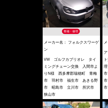
整備・修理
メーカー名：
フォルクスワーゲ
メ
ン
ア
VW ゴルフカブリオレ タイ
ト
ミングチェーン交換 入間市よ
理
りN様 西多摩郡瑞穂町 青梅
市
市 羽村市 福生市 あきる野
市
市 昭島市 立川市 所沢市
市
狭山市