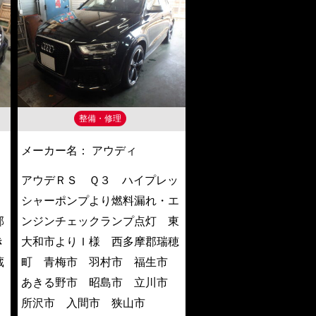
整備・修理
メーカー名：
アウディ
０
アウデＲＳ Ｑ３ ハイプレッ
シャーポンプより燃料漏れ・エ
郡
ンジンチェックランプ点灯 東
き
大和市よりＩ様 西多摩郡瑞穂
蔵
町 青梅市 羽村市 福生市
あきる野市 昭島市 立川市
所沢市 入間市 狭山市