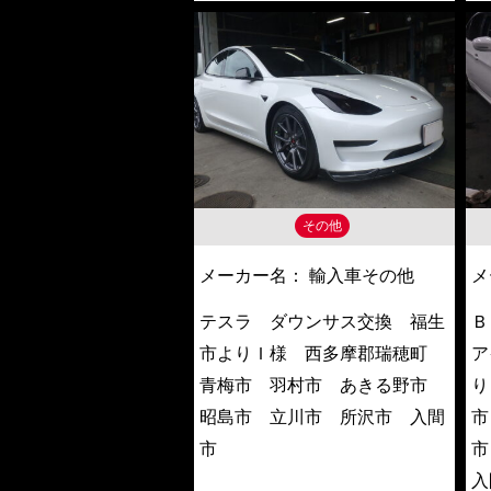
その他
メーカー名：
輸入車その他
メ
テスラ ダウンサス交換 福生
Ｂ
市よりＩ様 西多摩郡瑞穂町
ア
青梅市 羽村市 あきる野市
り
昭島市 立川市 所沢市 入間
市
市
市
入