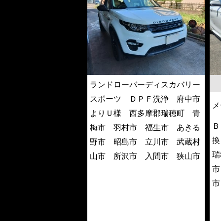
ランドローバーディスカバリー
スポーツ ＤＰＦ洗浄 府中市
メ
よりＵ様 西多摩郡瑞穂町 青
Ｂ
梅市 羽村市 福生市 あきる
換
野市 昭島市 立川市 武蔵村
瑞
山市 所沢市 入間市 狭山市
市
市