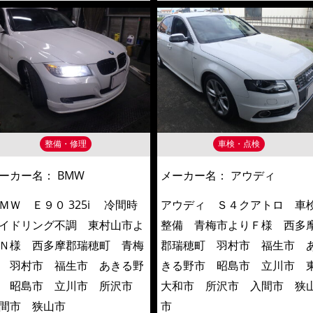
整備・修理
車検・点検
ーカー名：
BMW
メーカー名：
アウディ
ＭＷ Ｅ９０ 325i 冷間時
アウディ Ｓ４クアトロ 車
イドリング不調 東村山市よ
整備 青梅市よりＦ様 西多
Ｎ様 西多摩郡瑞穂町 青梅
郡瑞穂町 羽村市 福生市 
 羽村市 福生市 あきる野
きる野市 昭島市 立川市 
 昭島市 立川市 所沢市
大和市 所沢市 入間市 狭
間市 狭山市
市