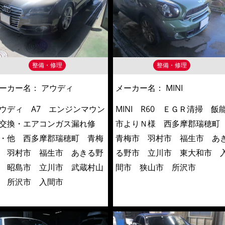
整備・修理
整備・修理
ーカー名：
アウディ
メーカー名：
MINI
ウディ A7 エンジンマウン
MINI R60 ＥＧＲ清掃 飯
交換・エアコンガス漏れ修
市よりＮ様 西多摩郡瑞穂
・他 西多摩郡瑞穂町 青梅
青梅市 羽村市 福生市 あ
 羽村市 福生市 あきる野
る野市 立川市 東大和市 
 昭島市 立川市 武蔵村山
間市 狭山市 所沢市
 所沢市 入間市