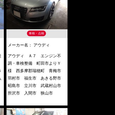
車検・点検
メーカー名：
アウディ
能
アウディ Ａ７ エンジン不
町
調・車検整備 町田市よりＹ
き
様 西多摩郡瑞穂町 青梅市
入
羽村市 福生市 あきる野市
昭島市 立川市 武蔵村山市
所沢市 入間市 狭山市