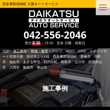
西多摩郡瑞穂町 大勝オートサービス
toggl
navig
042-556-2046
8:30
受付
～18:30 定休 日曜・祝祭日
TOP
>
施工事例
>
整備・修理
>
ベンツ W207 E350 スポーツモ
ード切替不能 所沢市よりK様 西多摩郡瑞穂町 青梅市 羽村
市 福生市 あきる野市 日の出町 昭島市 立川市 武蔵村山
市 入間市 飯能市 狭山市
施工事例