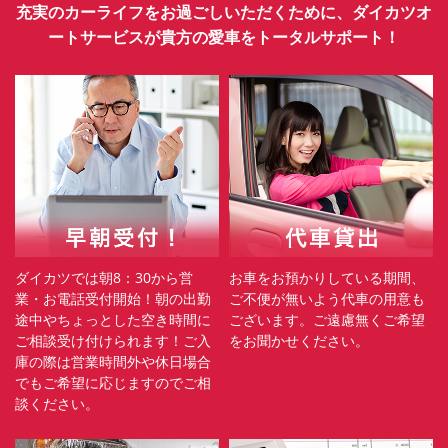
充実のカーライフをお過ごしいただくために、ダイカツオ
ートサービスが貴方の愛車をトータルサポート！
ダイカツでは朝8：30から営
お車をお預かりしている期間、
業・お電話受付開始！朝の出勤
ご不便が無いよう代車の用意も
途中やちょっとした空き時間に
ございます。ご遠慮無くご希望
ご相談受け付けられます！ご入
をお聞かせください。
庫の際は営業時間外や休日場合
でもご希望に応じますのでご相
談ください。