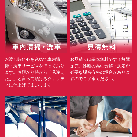
お渡し時に心を込めて車内清
お見積りは基本無料です！故障
掃・洗車サービスを行っており
探究、診断の為の分解・測定が
ます。お預かり時から「見違え
必要な場合有料の場合がありま
たよ」と言って頂けるクオリテ
すのでご了承ください。
ィに仕上げてまいります！