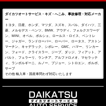
客様にその年のボジョレーをさしあげております。ご購
入の皆様 ありがとうございまし...
ダイカツオートサービス・キズ・へこみ、事故修理・対応メーカ
2018/11/06
NEWS
ー
カレンダーをお送りします。
トヨタ、日産、ホンダ、マツダ、スズキ、スバル、ダイハツ、三
今年もあとわずか、来年のカレンダーが届きました！！
菱、メルセデス・ベンツ、BMW、アウディ、フォルクスワーゲ
日頃、お世話になっているお客様へお届けいたします。
ン、MINI、オペル、ポルシェ、ロールス・ロイス、ベントレ
どうぞよろしくお願いいたします...
ー、ジャガー、ランドローバー、ローバー、ロータス、アストン
マーチン、キャデラック、シボレー、GMC、ハマー、リンカー
2018/10/09
NEWS
ン、フォード、クライスラー、ジープ、ダッジ、フィアット、ア
１０月９日 整備主任者技術講習
バルト、フェラーリ、ランチア、アルファロメオ、マセラッテ
１０月９日 整備主任者技術講習会の為ＡＭ１０：００
ィ、ランボルギーニ、ルノー、プジョー、シトロエン、ボルボ、
～ＰＭ４：３０ごろまで工場を閉めています。緊急の場
サーブ
合携帯に転送となるため042-...
その他 輸入車・国産車問わず対応いたします
2018/09/30
BLOG
雨が降るとタイヤ屋が儲かる？！
風が吹くと桶屋が儲かるということわざがありますが、
このところ雨が続いて，そのせいかわかりませんが、パ
ンクして走れないから何とかして...