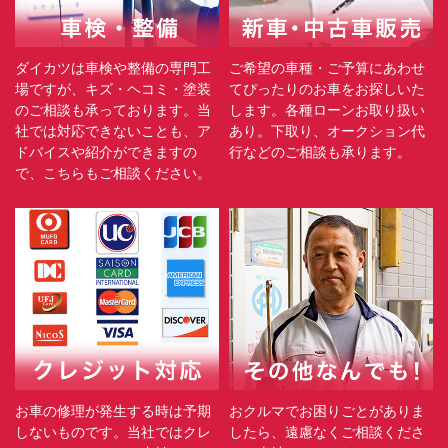
ダイカツは車検や整備の専門工
ご希望の車種・ご予算にあわせ
場ですが、キズ・ヘコミ・塗装
てぴったりのお車をお探しいた
のご相談も承っております。当
します。各種ローンお取り扱い
社では対応できないことも、ア
あり。下取り、オークション代
ドバイスや紹介ができますの
行などのご相談も承ります。
で、こちらもご相談ください。
お車の修理が発生する時は予期
おクルマでお困りごとがありま
しないものです。当社ではクレ
したら、遠慮なくご相談くださ