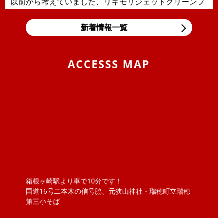
以前から考えていました、リキモリジェットクリーンプ
ラスを導入しました！！日本の交通事情により輸入車に
多い直噴エンジンの燃焼室汚れ、...
新着情報一覧
2019/11/05
BLOG
東京モーターショー＆BMW Tokyo Bay
ACCESSS MAP
息子の大好きな箱スカGT-Rと最近うちの息子の車好きが
エスカレートしまして、車の構造などにも大変きょーみ
を持ち出しました。そんな息...
2019/04/25
BLOG
VW ポロのロッドアンテナ交換 （引いてもだめな
ら、押してみな）
ポロのロッドアンテナを交換しました。ただ、ねじ込ん
でいるものと思っていましたが、緩めてもアンテナが外
れません！？取説を見ると『アン...
箱根ヶ崎駅より車で10分です！
2018/11/20
NEWS
国道16号二本木の信号脇、元狭山神社・瑞穂町立瑞穂
ボジョレーヌーボ！！
第三小そば
大勝オートサービスでは、当社よりお車を購入されたお