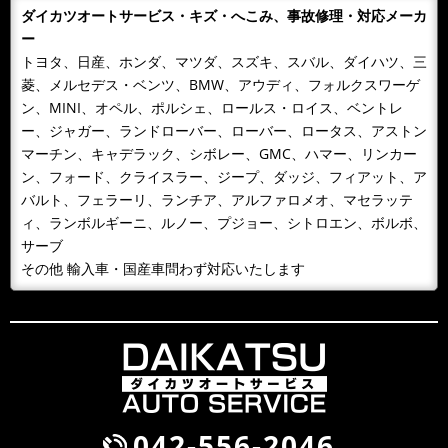
ダイカツオートサービス・キズ・へこみ、事故修理・対応メーカ
2018/11/06
NEWS
ー
カレンダーをお送りします。
トヨタ、日産、ホンダ、マツダ、スズキ、スバル、ダイハツ、三
今年もあとわずか、来年のカレンダーが届きました！！
菱、メルセデス・ベンツ、BMW、アウディ、フォルクスワーゲ
日頃、お世話になっているお客様へお届けいたします。
ン、MINI、オペル、ポルシェ、ロールス・ロイス、ベントレ
どうぞよろしくお願いいたします...
ー、ジャガー、ランドローバー、ローバー、ロータス、アストン
マーチン、キャデラック、シボレー、GMC、ハマー、リンカー
2018/10/09
NEWS
ン、フォード、クライスラー、ジープ、ダッジ、フィアット、ア
１０月９日 整備主任者技術講習
バルト、フェラーリ、ランチア、アルファロメオ、マセラッテ
１０月９日 整備主任者技術講習会の為ＡＭ１０：００
ィ、ランボルギーニ、ルノー、プジョー、シトロエン、ボルボ、
～ＰＭ４：３０ごろまで工場を閉めています。緊急の場
サーブ
合携帯に転送となるため042-...
その他 輸入車・国産車問わず対応いたします
2018/09/30
BLOG
雨が降るとタイヤ屋が儲かる？！
風が吹くと桶屋が儲かるということわざがありますが、
このところ雨が続いて，そのせいかわかりませんが、パ
ンクして走れないから何とかして...
042-556-2046
2018/09/30
NEWS