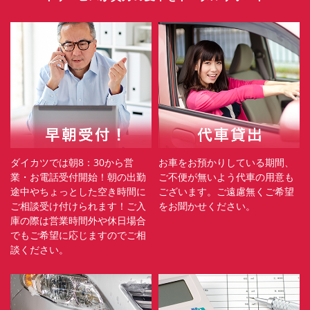
ダイカツでは朝8：30から営
お車をお預かりしている期間、
業・お電話受付開始！朝の出勤
ご不便が無いよう代車の用意も
途中やちょっとした空き時間に
ございます。ご遠慮無くご希望
ご相談受け付けられます！ご入
をお聞かせください。
庫の際は営業時間外や休日場合
でもご希望に応じますのでご相
談ください。