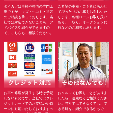
ダイカツは車検や整備の専門工
ご希望の車種・ご予算にあわせ
場ですが、キズ・ヘコミ・塗装
てぴったりのお車をお探しいた
のご相談も承っております。当
します。各種ローンお取り扱い
社では対応できないことも、ア
あり。下取り、オークション代
ドバイスや紹介ができますの
行などのご相談も承ります。
で、こちらもご相談ください。
お車の修理が発生する時は予期
おクルマでお困りごとがありま
しないものです。当社ではクレ
したら、遠慮なくご相談くださ
ジットカードでのお支払いやロ
い。当社ではできなくても、で
ーンに対応いたしておりますの
きる所をご紹介できるかもで