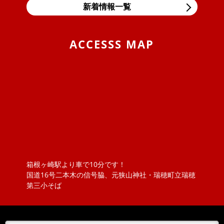
多い直噴エンジンの燃焼室汚れ、...
新着情報一覧
2019/11/05
BLOG
東京モーターショー＆BMW Tokyo Bay
ACCESSS MAP
息子の大好きな箱スカGT-Rと最近うちの息子の車好きが
エスカレートしまして、車の構造などにも大変きょーみ
を持ち出しました。そんな息...
2019/04/25
BLOG
VW ポロのロッドアンテナ交換 （引いてもだめな
ら、押してみな）
ポロのロッドアンテナを交換しました。ただ、ねじ込ん
でいるものと思っていましたが、緩めてもアンテナが外
れません！？取説を見ると『アン...
箱根ヶ崎駅より車で10分です！
2018/11/20
NEWS
国道16号二本木の信号脇、元狭山神社・瑞穂町立瑞穂
ボジョレーヌーボ！！
第三小そば
大勝オートサービスでは、当社よりお車を購入されたお
客様にその年のボジョレーをさしあげております。ご購
入の皆様 ありがとうございまし...