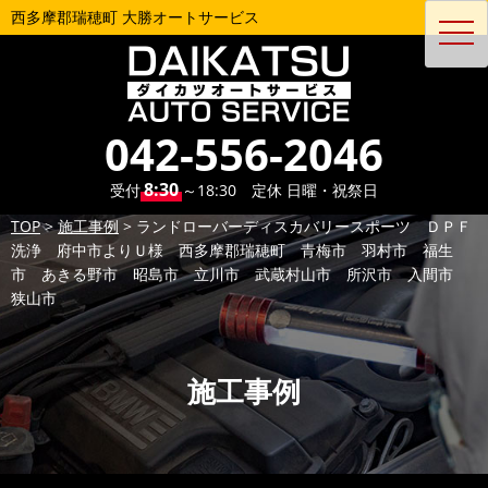
西多摩郡瑞穂町 大勝オートサービス
toggl
navig
042-556-2046
8:30
受付
～18:30 定休 日曜・祝祭日
TOP
>
施工事例
>
ランドローバーディスカバリースポーツ ＤＰＦ
洗浄 府中市よりＵ様 西多摩郡瑞穂町 青梅市 羽村市 福生
市 あきる野市 昭島市 立川市 武蔵村山市 所沢市 入間市
狭山市
施工事例