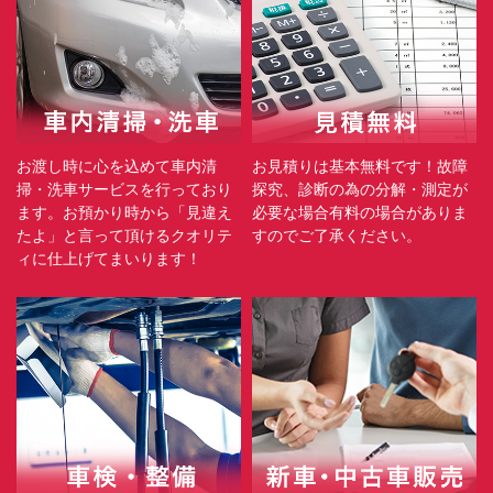
お渡し時に心を込めて車内清
お見積りは基本無料です！故障
掃・洗車サービスを行っており
探究、診断の為の分解・測定が
ます。お預かり時から「見違え
必要な場合有料の場合がありま
たよ」と言って頂けるクオリテ
すのでご了承ください。
ィに仕上げてまいります！