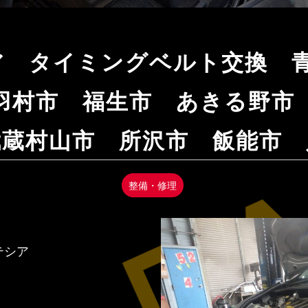
ア タイミングベルト交換 青
羽村市 福生市 あきる野市
武蔵村山市 所沢市 飯能市 
整備・修理
テシア