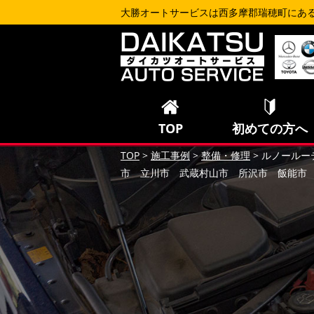
大勝オートサービスは西多摩郡瑞穂町にあ
TOP
初めての方へ
TOP
>
施工事例
>
整備・修理
>
ルノールー
市 立川市 武蔵村山市 所沢市 飯能市