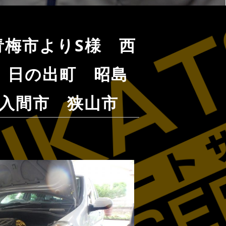
梅市よりS様 西
 日の出町 昭島
入間市 狭山市