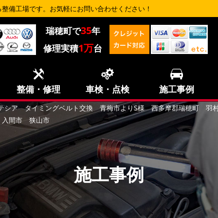
る整備工場です。お気軽にお問い合わせください！
35
瑞穂町で
年
1万
修理実積
台
整備・修理
車検・点検
施工事例
テシア タイミングベルト交換 青梅市よりS様 西多摩郡瑞穂町 羽
 入間市 狭山市
施工事例