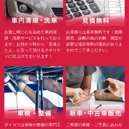
お渡し時に心を込めて車内清
お見積りは基本無料です！故障
掃・洗車サービスを行っており
探究、診断の為の分解・測定が
ます。お預かり時から「見違え
必要な場合有料の場合がありま
たよ」と言って頂けるクオリテ
すのでご了承ください。
ィに仕上げてまいります！
ダイカツは車検や整備の専門工
ご希望の車種・ご予算にあわせ