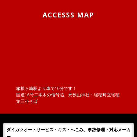
2019/11/05
BLOG
東京モーターショー＆BMW Tokyo Bay
ACCESSS MAP
息子の大好きな箱スカGT-Rと最近うちの息子の車好きが
エスカレートしまして、車の構造などにも大変きょーみ
を持ち出しました。そんな息...
2019/04/25
BLOG
VW ポロのロッドアンテナ交換 （引いてもだめな
ら、押してみな）
ポロのロッドアンテナを交換しました。ただ、ねじ込ん
でいるものと思っていましたが、緩めてもアンテナが外
れません！？取説を見ると『アン...
箱根ヶ崎駅より車で10分です！
2018/11/20
NEWS
国道16号二本木の信号脇、元狭山神社・瑞穂町立瑞穂
ボジョレーヌーボ！！
第三小そば
大勝オートサービスでは、当社よりお車を購入されたお
客様にその年のボジョレーをさしあげております。ご購
入の皆様 ありがとうございまし...
ダイカツオートサービス・キズ・へこみ、事故修理・対応メーカ
2018/11/06
NEWS
ー