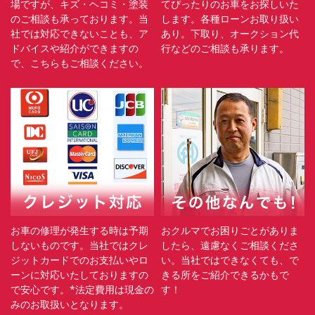
場ですが、キズ・ヘコミ・塗装
てぴったりのお車をお探しいた
のご相談も承っております。当
します。各種ローンお取り扱い
社では対応できないことも、ア
あり。下取り、オークション代
ドバイスや紹介ができますの
行などのご相談も承ります。
で、こちらもご相談ください。
お車の修理が発生する時は予期
おクルマでお困りごとがありま
しないものです。当社ではクレ
したら、遠慮なくご相談くださ
ジットカードでのお支払いやロ
い。当社ではできなくても、で
ーンに対応いたしておりますの
きる所をご紹介できるかもで
で安心です。*法定費用は現金の
す！
みのお取扱いとなります。