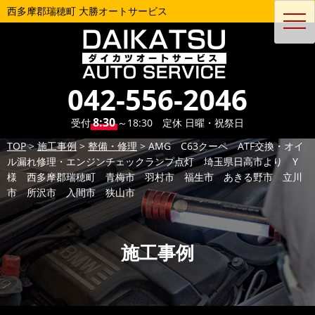
西多摩郡瑞穂町 大勝オートサービス
toggl
navig
042-556-2046
8:30
受付
～18:30 定休 日曜・祝祭日
TOP
>
施工事例
>
整備・修理
>
AMG C63クーペ ATF交換・オイ
ル漏れ修理・エンジンチェックランプ点灯 埼玉県日高市より Y
様 西多摩郡瑞穂町 青梅市 羽村市 福生市 あきる野市 立川
市 所沢市 入間市 狭山市
施工事例