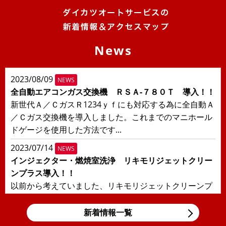
News
2023/08/09
NEWS
全自動エアコンガス交換機 ＲＳＡ-７８０Ｔ 導入！！
新世代Ａ／ＣガスＲ1234ｙｆにも対応する為に全自動Ａ
／Ｃガス交換機を導入しました。これまでのマニホール
ドゲージを使用した方法です...
2023/07/14
NEWS
インジェクター・燃焼室洗浄 リキモリジェットクリー
ンプラス導入！！
以前から考えていました、リキモリジェットクリーンプ
ラスを導入しました！！日本の交通事情により輸入車に
多い直噴エンジンの燃焼室汚れ、...
新着情報一覧