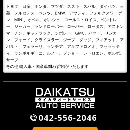
カレンダーをお送りします。
トヨタ、日産、ホンダ、マツダ、スズキ、スバル、ダイハツ、三
今年もあとわずか、来年のカレンダーが届きました！！
菱、メルセデス・ベンツ、BMW、アウディ、フォルクスワーゲ
日頃、お世話になっているお客様へお届けいたします。
ン、MINI、オペル、ポルシェ、ロールス・ロイス、ベントレ
どうぞよろしくお願いいたします...
ー、ジャガー、ランドローバー、ローバー、ロータス、アストン
マーチン、キャデラック、シボレー、GMC、ハマー、リンカー
2018/10/09
NEWS
ン、フォード、クライスラー、ジープ、ダッジ、フィアット、ア
１０月９日 整備主任者技術講習
バルト、フェラーリ、ランチア、アルファロメオ、マセラッテ
１０月９日 整備主任者技術講習会の為ＡＭ１０：００
ィ、ランボルギーニ、ルノー、プジョー、シトロエン、ボルボ、
～ＰＭ４：３０ごろまで工場を閉めています。緊急の場
サーブ
合携帯に転送となるため042-...
その他 輸入車・国産車問わず対応いたします
2018/09/30
BLOG
雨が降るとタイヤ屋が儲かる？！
風が吹くと桶屋が儲かるということわざがありますが、
このところ雨が続いて，そのせいかわかりませんが、パ
ンクして走れないから何とかして...
042-556-2046
2018/09/30
NEWS
BMW Z3 車検整備