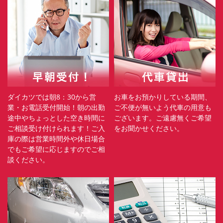
ダイカツでは朝8：30から営
お車をお預かりしている期間、
業・お電話受付開始！朝の出勤
ご不便が無いよう代車の用意も
途中やちょっとした空き時間に
ございます。ご遠慮無くご希望
ご相談受け付けられます！ご入
をお聞かせください。
庫の際は営業時間外や休日場合
でもご希望に応じますのでご相
談ください。