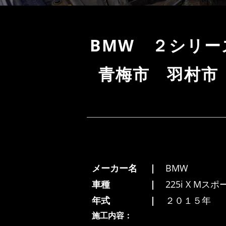
BMW ２シリ
青梅市 羽村市
メーカー名
BMW
車種
225i X M
年式
２０１５年
施工内容：