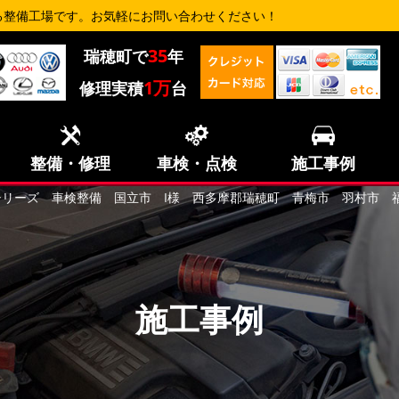
る整備工場です。お気軽にお問い合わせください！
35
瑞穂町で
年
1万
修理実積
台
整備・修理
車検・点検
施工事例
シリーズ 車検整備 国立市 I様 西多摩郡瑞穂町 青梅市 羽村市 
施工事例