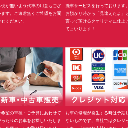
不便が無いよう代車の用意もござ
洗車サービスを行っております
います。ご遠慮無くご希望をお聞
お預かり時から「見違えたよ」
かせください。
言って頂けるクオリティに仕上
てまいります！
ご希望の車種・ご予算にあわせて
お車の修理が発生する時は予期
ぴったりのお車をお探しいたしま
ないものです。当社ではクレジ
す。各種ローンお取り扱いあり。
トカードでのお支払いやローン