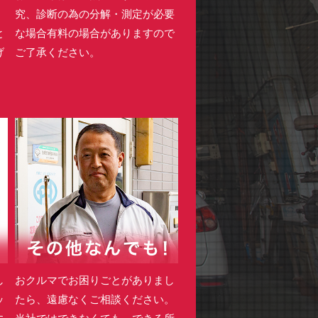
。
究、診断の為の分解・測定が必要
と
な場合有料の場合がありますので
げ
ご了承ください。
し
おクルマでお困りごとがありまし
ッ
たら、遠慮なくご相談ください。
に
当社ではできなくても、できる所