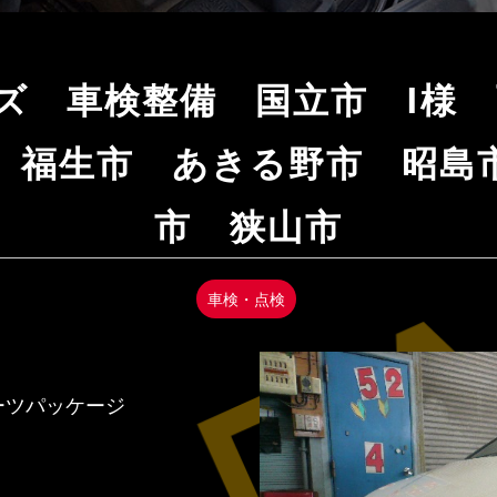
ーズ 車検整備 国立市 I様
 福生市 あきる野市 昭島
市 狭山市
車検・点検
スポーツパッケージ