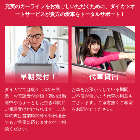
充実のカーライフをお過ごしいただくために、ダイカツオ
ートサービスが貴方の愛車をトータルサポート！
ダイカツでは朝8：30から営
お車をお預かりしている期間、
業・お電話受付開始！朝の出勤
ご不便が無いよう代車の用意も
途中やちょっとした空き時間に
ございます。ご遠慮無くご希望
ご相談受け付けられます！ご入
をお聞かせください。
庫の際は営業時間外や休日場合
でもご希望に応じますのでご相
談ください。