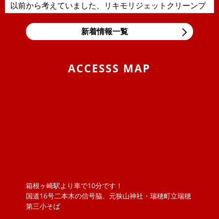
以前から考えていました、リキモリジェットクリーンプ
ラスを導入しました！！日本の交通事情により輸入車に
多い直噴エンジンの燃焼室汚れ、...
新着情報一覧
2019/11/05
BLOG
東京モーターショー＆BMW Tokyo Bay
ACCESSS MAP
息子の大好きな箱スカGT-Rと最近うちの息子の車好きが
エスカレートしまして、車の構造などにも大変きょーみ
を持ち出しました。そんな息...
2019/04/25
BLOG
VW ポロのロッドアンテナ交換 （引いてもだめな
ら、押してみな）
ポロのロッドアンテナを交換しました。ただ、ねじ込ん
でいるものと思っていましたが、緩めてもアンテナが外
れません！？取説を見ると『アン...
箱根ヶ崎駅より車で10分です！
2018/11/20
NEWS
国道16号二本木の信号脇、元狭山神社・瑞穂町立瑞穂
ボジョレーヌーボ！！
第三小そば
大勝オートサービスでは、当社よりお車を購入されたお