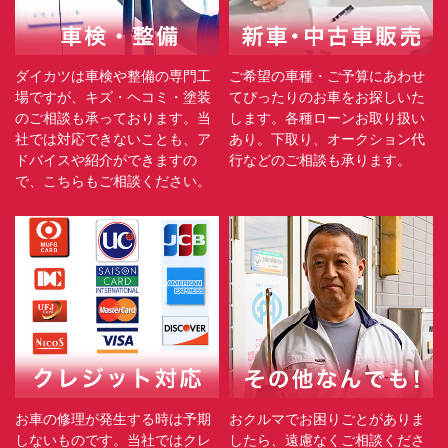
ダイカツは車検や整備の専門工
ご希望の車種・ご予算にあわせ
場ですが、キズ・ヘコミ・塗装
てぴったりのお車をお探しいた
のご相談も承っております。当
します。各種ローンお取り扱い
社では対応できないことも、ア
あり。下取り、オークション代
ドバイスや紹介ができますの
行などのご相談も承ります。
で、こちらもご相談ください。
お車の修理が発生する時は予期
おクルマでお困りごとがありま
しないものです。当社ではクレ
したら、遠慮なくご相談くださ