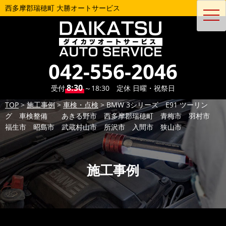
西多摩郡瑞穂町 大勝オートサービス
toggl
navig
042-556-2046
8:30
受付
～18:30 定休 日曜・祝祭日
TOP
>
施工事例
>
車検・点検
>
BMW 3シリーズ E91 ツーリン
グ 車検整備 あきる野市 西多摩郡瑞穂町 青梅市 羽村市
福生市 昭島市 武蔵村山市 所沢市 入間市 狭山市
施工事例