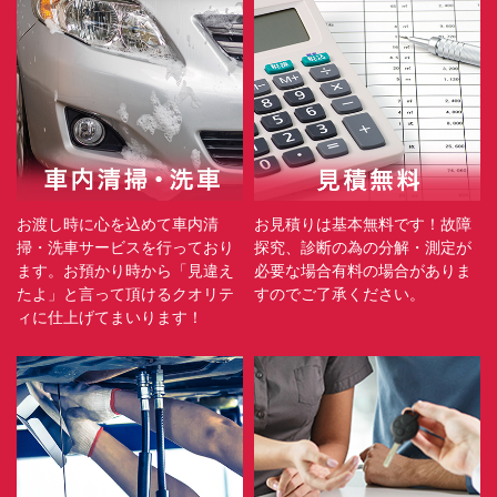
お渡し時に心を込めて車内清
お見積りは基本無料です！故障
掃・洗車サービスを行っており
探究、診断の為の分解・測定が
ます。お預かり時から「見違え
必要な場合有料の場合がありま
たよ」と言って頂けるクオリテ
すのでご了承ください。
ィに仕上げてまいります！