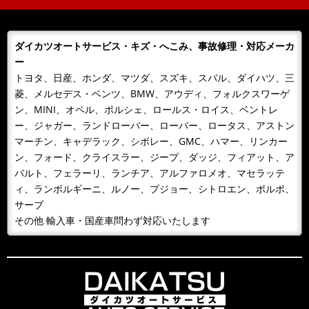
客様にその年のボジョレーをさしあげております。ご購
入の皆様 ありがとうございまし...
ダイカツオートサービス・キズ・へこみ、事故修理・対応メーカ
2018/11/06
NEWS
ー
カレンダーをお送りします。
トヨタ、日産、ホンダ、マツダ、スズキ、スバル、ダイハツ、三
今年もあとわずか、来年のカレンダーが届きました！！
菱、メルセデス・ベンツ、BMW、アウディ、フォルクスワーゲ
日頃、お世話になっているお客様へお届けいたします。
ン、MINI、オペル、ポルシェ、ロールス・ロイス、ベントレ
どうぞよろしくお願いいたします...
ー、ジャガー、ランドローバー、ローバー、ロータス、アストン
マーチン、キャデラック、シボレー、GMC、ハマー、リンカー
2018/10/09
NEWS
ン、フォード、クライスラー、ジープ、ダッジ、フィアット、ア
１０月９日 整備主任者技術講習
バルト、フェラーリ、ランチア、アルファロメオ、マセラッテ
１０月９日 整備主任者技術講習会の為ＡＭ１０：００
ィ、ランボルギーニ、ルノー、プジョー、シトロエン、ボルボ、
～ＰＭ４：３０ごろまで工場を閉めています。緊急の場
サーブ
合携帯に転送となるため042-...
その他 輸入車・国産車問わず対応いたします
2018/09/30
BLOG
雨が降るとタイヤ屋が儲かる？！
風が吹くと桶屋が儲かるということわざがありますが、
このところ雨が続いて，そのせいかわかりませんが、パ