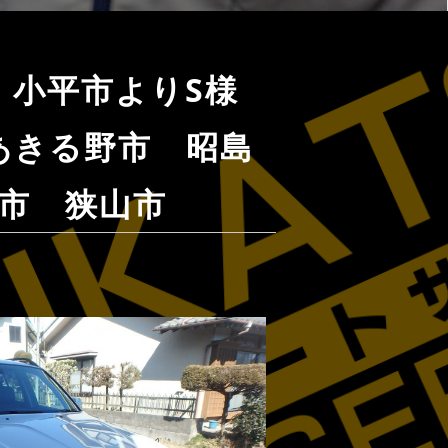
灯 小平市よりS様
あきる野市 昭島
市 狭山市