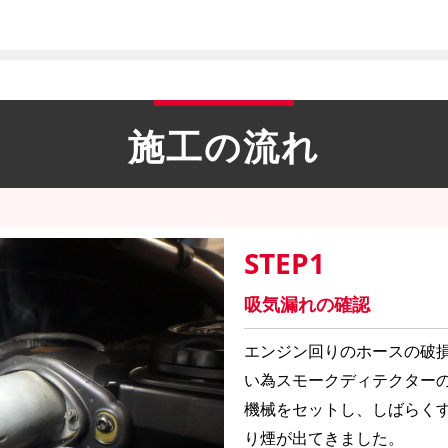
施工の流れ
STEP1
吸気漏れの確認
エンジン回りのホースの破
い為スモークディテクター
機械をセットし、しばらくす
り煙が出てきました。