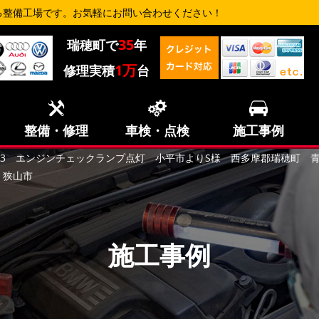
る整備工場です。お気軽にお問い合わせください！
35
瑞穂町で
年
1万
修理実積
台
整備・修理
車検・点検
施工事例
83 X3 エンジンチェックランプ点灯 小平市よりS様 西多摩郡瑞穂町
 狭山市
施工事例