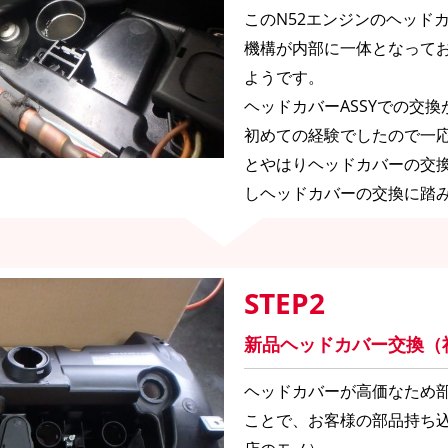
このN52エンジンのヘッド
機構が内部に一体となって
ようです。
ヘッドカバーASSYでの交
初めての経験でしたので一
とやはりヘッドカバーの交
しヘッドカバーの交換に踏
STEP2
新品ヘッドカバー交換（
ヘッドカバーが高価なため
ことで、お客様の部品持ち込