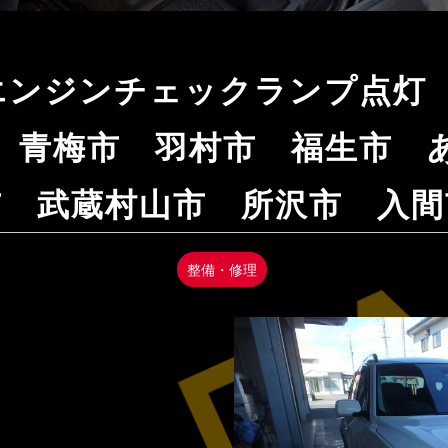
X3 エンジンチェックランプ点
 青梅市 羽村市 福生市 
市 武蔵村山市 所沢市 入間
整備・修理