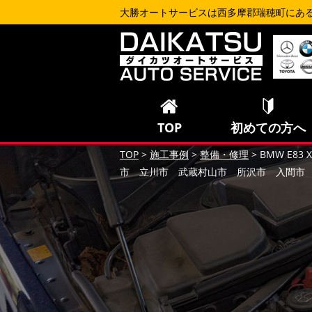
大勝オートサービスは西多摩郡瑞穂町にあ
TOP
初めての方へ
TOP
>
施工事例
>
整備・修理
>
BMW E
市 立川市 武蔵村山市 所沢市 入間市