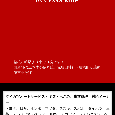
ACCESSS MAP
息子の大好きな箱スカGT-Rと最近うちの息子の車好きが
エスカレートしまして、車の構造などにも大変きょーみ
を持ち出しました。そんな息...
2019/04/25
BLOG
VW ポロのロッドアンテナ交換 （引いてもだめな
ら、押してみな）
ポロのロッドアンテナを交換しました。ただ、ねじ込ん
でいるものと思っていましたが、緩めてもアンテナが外
れません！？取説を見ると『アン...
箱根ヶ崎駅より車で10分です！
2018/11/20
NEWS
国道16号二本木の信号脇、元狭山神社・瑞穂町立瑞穂
ボジョレーヌーボ！！
第三小そば
大勝オートサービスでは、当社よりお車を購入されたお
客様にその年のボジョレーをさしあげております。ご購
入の皆様 ありがとうございまし...
ダイカツオートサービス・キズ・へこみ、事故修理・対応メーカ
2018/11/06
NEWS
ー
カレンダーをお送りします。
トヨタ、日産、ホンダ、マツダ、スズキ、スバル、ダイハツ、三
今年もあとわずか、来年のカレンダーが届きました！！
菱、メルセデス・ベンツ、BMW、アウディ、フォルクスワーゲ