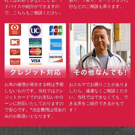
ドバイスや紹介ができますの
行などのご相談も承ります。
で、こちらもご相談ください。
お車の修理が発生する時は予期
おクルマでお困りごとがありま
しないものです。当社ではクレ
したら、遠慮なくご相談くださ
ジットカードでのお支払いやロ
い。当社ではできなくても、で
ーンに対応いたしておりますの
きる所をご紹介できるかもで
で安心です。*法定費用は現金の
す！
みのお取扱いとなります。