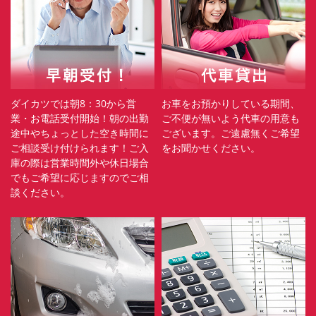
ダイカツでは朝8：30から営
お車をお預かりしている期間、
業・お電話受付開始！朝の出勤
ご不便が無いよう代車の用意も
途中やちょっとした空き時間に
ございます。ご遠慮無くご希望
ご相談受け付けられます！ご入
をお聞かせください。
庫の際は営業時間外や休日場合
でもご希望に応じますのでご相
談ください。