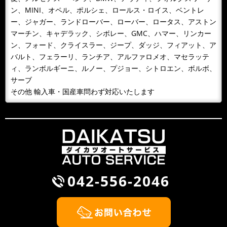
日頃、お世話になっているお客様へお届けいたします。
ン、MINI、オペル、ポルシェ、ロールス・ロイス、ベントレ
どうぞよろしくお願いいたします...
ー、ジャガー、ランドローバー、ローバー、ロータス、アストン
マーチン、キャデラック、シボレー、GMC、ハマー、リンカー
2018/10/09
NEWS
ン、フォード、クライスラー、ジープ、ダッジ、フィアット、ア
１０月９日 整備主任者技術講習
バルト、フェラーリ、ランチア、アルファロメオ、マセラッテ
１０月９日 整備主任者技術講習会の為ＡＭ１０：００
ィ、ランボルギーニ、ルノー、プジョー、シトロエン、ボルボ、
～ＰＭ４：３０ごろまで工場を閉めています。緊急の場
サーブ
合携帯に転送となるため042-...
その他 輸入車・国産車問わず対応いたします
2018/09/30
BLOG
雨が降るとタイヤ屋が儲かる？！
風が吹くと桶屋が儲かるということわざがありますが、
このところ雨が続いて，そのせいかわかりませんが、パ
ンクして走れないから何とかして...
042-556-2046
2018/09/30
NEWS
BMW Z3 車検整備
2018/09/26
NEWS