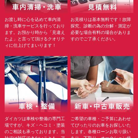
お渡し時に心を込めて車内清
お見積りは基本無料です！故障
掃・洗車サービスを行っており
探究、診断の為の分解・測定が
ます。お預かり時から「見違え
必要な場合有料の場合がありま
たよ」と言って頂けるクオリテ
すのでご了承ください。
ィに仕上げてまいります！
ダイカツは車検や整備の専門工
ご希望の車種・ご予算にあわせ
場ですが、キズ・ヘコミ・塗装
てぴったりのお車をお探しいた
のご相談も承っております。当
します。各種ローンお取り扱い
社では対応できないことも、ア
あり。下取り、オークション代