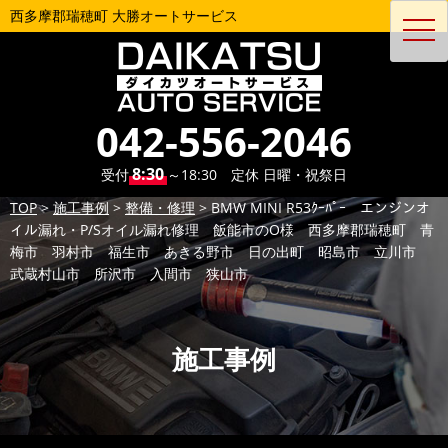
西多摩郡瑞穂町 大勝オートサービス
toggl
navig
042-556-2046
8:30
受付
～18:30 定休 日曜・祝祭日
TOP
>
施工事例
>
整備・修理
>
BMW MINI R53ｸｰﾊﾟｰ エンジンオ
イル漏れ・P/Sオイル漏れ修理 飯能市のO様 西多摩郡瑞穂町 青
梅市 羽村市 福生市 あきる野市 日の出町 昭島市 立川市
武蔵村山市 所沢市 入間市 狭山市
施工事例