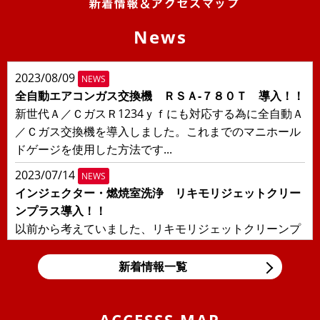
News
2023/08/09
NEWS
全自動エアコンガス交換機 ＲＳＡ-７８０Ｔ 導入！！
新世代Ａ／ＣガスＲ1234ｙｆにも対応する為に全自動Ａ
／Ｃガス交換機を導入しました。これまでのマニホール
ドゲージを使用した方法です...
2023/07/14
NEWS
インジェクター・燃焼室洗浄 リキモリジェットクリー
ンプラス導入！！
以前から考えていました、リキモリジェットクリーンプ
ラスを導入しました！！日本の交通事情により輸入車に
多い直噴エンジンの燃焼室汚れ、...
新着情報一覧
2019/11/05
BLOG
東京モーターショー＆BMW Tokyo Bay