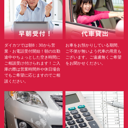
ダイカツでは朝8：30から営
お車をお預かりしている期間、
業・お電話受付開始！朝の出勤
ご不便が無いよう代車の用意も
途中やちょっとした空き時間に
ございます。ご遠慮無くご希望
ご相談受け付けられます！ご入
をお聞かせください。
庫の際は営業時間外や休日場合
でもご希望に応じますのでご相
談ください。