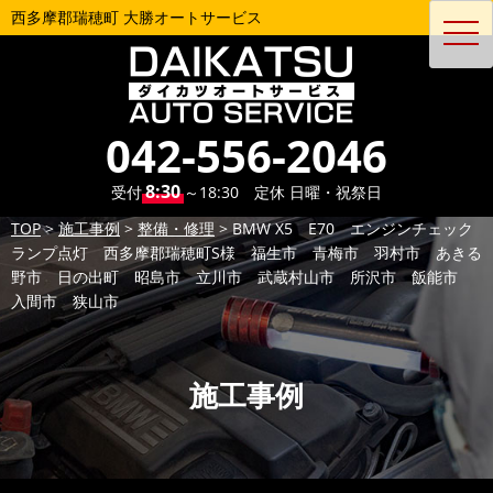
西多摩郡瑞穂町 大勝オートサービス
toggl
navig
042-556-2046
8:30
受付
～18:30 定休 日曜・祝祭日
TOP
>
施工事例
>
整備・修理
>
BMW X5 E70 エンジンチェック
ランプ点灯 西多摩郡瑞穂町S様 福生市 青梅市 羽村市 あきる
野市 日の出町 昭島市 立川市 武蔵村山市 所沢市 飯能市
入間市 狭山市
施工事例