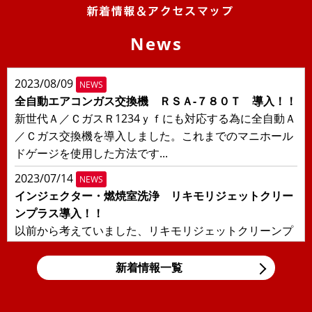
News
2023/08/09
NEWS
全自動エアコンガス交換機 ＲＳＡ-７８０Ｔ 導入！！
新世代Ａ／ＣガスＲ1234ｙｆにも対応する為に全自動Ａ
／Ｃガス交換機を導入しました。これまでのマニホール
ドゲージを使用した方法です...
2023/07/14
NEWS
インジェクター・燃焼室洗浄 リキモリジェットクリー
ンプラス導入！！
以前から考えていました、リキモリジェットクリーンプ
ラスを導入しました！！日本の交通事情により輸入車に
多い直噴エンジンの燃焼室汚れ、...
新着情報一覧
2019/11/05
BLOG
東京モーターショー＆BMW Tokyo Bay