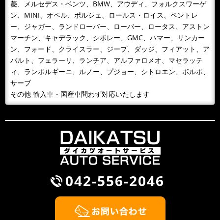
今年もあとわずか、来年のカレンダーが届きました！！
菱、メルセデス・ベンツ、BMW、アウディ、フォルクスワーゲ
日頃、お世話になっているお客様へお届けいたします。
ン、MINI、オペル、ポルシェ、ロールス・ロイス、ベントレ
どうぞよろしくお願いいたします...
ー、ジャガー、ランドローバー、ローバー、ロータス、アストン
マーチン、キャデラック、シボレー、GMC、ハマー、リンカー
2018/10/09
NEWS
ン、フォード、クライスラー、ジープ、ダッジ、フィアット、ア
１０月９日 整備主任者技術講習
バルト、フェラーリ、ランチア、アルファロメオ、マセラッテ
１０月９日 整備主任者技術講習会の為ＡＭ１０：００
ィ、ランボルギーニ、ルノー、プジョー、シトロエン、ボルボ、
～ＰＭ４：３０ごろまで工場を閉めています。緊急の場
サーブ
合携帯に転送となるため042-...
その他 輸入車・国産車問わず対応いたします
2018/09/30
BLOG
雨が降るとタイヤ屋が儲かる？！
風が吹くと桶屋が儲かるということわざがありますが、
このところ雨が続いて，そのせいかわかりませんが、パ
ンクして走れないから何とかして...
042-556-2046
2018/09/30
NEWS
BMW Z3 車検整備