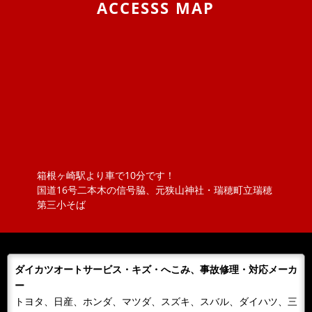
ACCESSS MAP
息子の大好きな箱スカGT-Rと最近うちの息子の車好きが
エスカレートしまして、車の構造などにも大変きょーみ
を持ち出しました。そんな息...
2019/04/25
BLOG
VW ポロのロッドアンテナ交換 （引いてもだめな
ら、押してみな）
ポロのロッドアンテナを交換しました。ただ、ねじ込ん
でいるものと思っていましたが、緩めてもアンテナが外
れません！？取説を見ると『アン...
箱根ヶ崎駅より車で10分です！
2018/11/20
NEWS
国道16号二本木の信号脇、元狭山神社・瑞穂町立瑞穂
ボジョレーヌーボ！！
第三小そば
大勝オートサービスでは、当社よりお車を購入されたお
客様にその年のボジョレーをさしあげております。ご購
入の皆様 ありがとうございまし...
ダイカツオートサービス・キズ・へこみ、事故修理・対応メーカ
2018/11/06
NEWS
ー
カレンダーをお送りします。
トヨタ、日産、ホンダ、マツダ、スズキ、スバル、ダイハツ、三