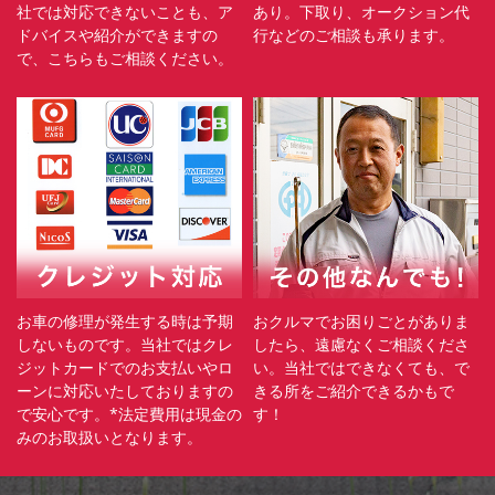
社では対応できないことも、ア
あり。下取り、オークション代
ドバイスや紹介ができますの
行などのご相談も承ります。
で、こちらもご相談ください。
お車の修理が発生する時は予期
おクルマでお困りごとがありま
しないものです。当社ではクレ
したら、遠慮なくご相談くださ
ジットカードでのお支払いやロ
い。当社ではできなくても、で
ーンに対応いたしておりますの
きる所をご紹介できるかもで
で安心です。*法定費用は現金の
す！
みのお取扱いとなります。