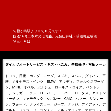
VW ポロのロッドアンテナ交換 （引いてもだめな
ら、押してみな）
ポロのロッドアンテナを交換しました。ただ、ねじ込ん
でいるものと思っていましたが、緩めてもアンテナが外
れません！？取説を見ると『アン...
箱根ヶ崎駅より車で10分です！
2018/11/20
NEWS
国道16号二本木の信号脇、元狭山神社・瑞穂町立瑞穂
ボジョレーヌーボ！！
第三小そば
大勝オートサービスでは、当社よりお車を購入されたお
客様にその年のボジョレーをさしあげております。ご購
入の皆様 ありがとうございまし...
ダイカツオートサービス・キズ・へこみ、事故修理・対応メーカ
2018/11/06
NEWS
ー
カレンダーをお送りします。
トヨタ、日産、ホンダ、マツダ、スズキ、スバル、ダイハツ、三
今年もあとわずか、来年のカレンダーが届きました！！
菱、メルセデス・ベンツ、BMW、アウディ、フォルクスワーゲ
日頃、お世話になっているお客様へお届けいたします。
ン、MINI、オペル、ポルシェ、ロールス・ロイス、ベントレ
どうぞよろしくお願いいたします...
ー、ジャガー、ランドローバー、ローバー、ロータス、アストン
マーチン、キャデラック、シボレー、GMC、ハマー、リンカー
2018/10/09
NEWS
ン、フォード、クライスラー、ジープ、ダッジ、フィアット、ア
１０月９日 整備主任者技術講習
バルト、フェラーリ、ランチア、アルファロメオ、マセラッテ