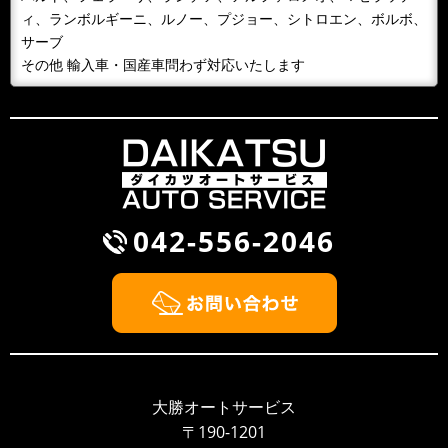
１０月９日 整備主任者技術講習会の為ＡＭ１０：００
ィ、ランボルギーニ、ルノー、プジョー、シトロエン、ボルボ、
～ＰＭ４：３０ごろまで工場を閉めています。緊急の場
サーブ
合携帯に転送となるため042-...
その他 輸入車・国産車問わず対応いたします
2018/09/30
BLOG
雨が降るとタイヤ屋が儲かる？！
風が吹くと桶屋が儲かるということわざがありますが、
このところ雨が続いて，そのせいかわかりませんが、パ
ンクして走れないから何とかして...
042-556-2046
2018/09/30
NEWS
BMW Z3 車検整備
2018/09/26
NEWS
大勝オートサービスのウェブサイト開設しました！！
いつもありがとうございます、大勝オートサービスでご
ざいます。このたびウェブサイトを新しく開設いたしま
大勝オートサービス
した。より多くのお客様に大勝オ...
〒190-1201