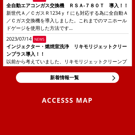
全自動エアコンガス交換機 ＲＳＡ-７８０Ｔ 導入！！
新世代Ａ／ＣガスＲ1234ｙｆにも対応する為に全自動Ａ
／Ｃガス交換機を導入しました。これまでのマニホール
ドゲージを使用した方法です...
2023/07/14
NEWS
インジェクター・燃焼室洗浄 リキモリジェットクリー
ンプラス導入！！
以前から考えていました、リキモリジェットクリーンプ
ラスを導入しました！！日本の交通事情により輸入車に
多い直噴エンジンの燃焼室汚れ、...
新着情報一覧
2019/11/05
BLOG
東京モーターショー＆BMW Tokyo Bay
ACCESSS MAP
息子の大好きな箱スカGT-Rと最近うちの息子の車好きが
エスカレートしまして、車の構造などにも大変きょーみ
を持ち出しました。そんな息...
2019/04/25
BLOG