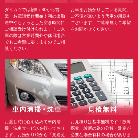
ダイカツでは朝8：30から営
お車をお預かりしている期間、
業・お電話受付開始！朝の出勤
ご不便が無いよう代車の用意も
途中やちょっとした空き時間に
ございます。ご遠慮無くご希望
ご相談受け付けられます！ご入
をお聞かせください。
庫の際は営業時間外や休日場合
でもご希望に応じますのでご相
談ください。
お渡し時に心を込めて車内清
お見積りは基本無料です！故障
掃・洗車サービスを行っており
探究、診断の為の分解・測定が
ます。お預かり時から「見違え
必要な場合有料の場合がありま