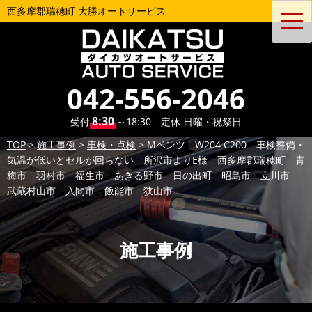
西多摩郡瑞穂町 大勝オートサービス
toggl
navig
042-556-2046
8:30
受付
～18:30 定休 日曜・祝祭日
TOP
>
施工事例
>
車検・点検
>
Mベンツ W204 C200 車検整備・
気温が低いとセルが回らない 所沢市よりE様 西多摩郡瑞穂町 青
梅市 羽村市 福生市 あきる野市 日の出町 昭島市 立川市
武蔵村山市 入間市 飯能市 狭山市
施工事例