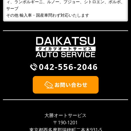
１０月９日 整備主任者技術講習会の為ＡＭ１０：００
ィ、ランボルギーニ、ルノー、プジョー、シトロエン、ボルボ、
～ＰＭ４：３０ごろまで工場を閉めています。緊急の場
サーブ
合携帯に転送となるため042-...
その他 輸入車・国産車問わず対応いたします
2018/09/30
BLOG
雨が降るとタイヤ屋が儲かる？！
風が吹くと桶屋が儲かるということわざがありますが、
このところ雨が続いて，そのせいかわかりませんが、パ
ンクして走れないから何とかして...
042-556-2046
2018/09/30
NEWS
BMW Z3 車検整備
2018/09/26
NEWS
大勝オートサービスのウェブサイト開設しました！！
いつもありがとうございます、大勝オートサービスでご
ざいます。このたびウェブサイトを新しく開設いたしま
大勝オートサービス
した。より多くのお客様に大勝オ...
〒190-1201
東京都西多摩郡瑞穂町二本木931-5