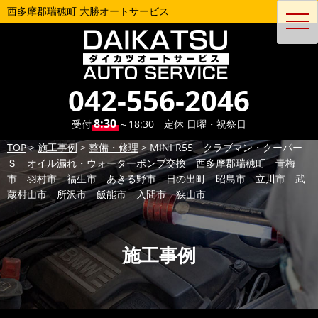
西多摩郡瑞穂町 大勝オートサービス
toggl
navig
042-556-2046
8:30
受付
～18:30 定休 日曜・祝祭日
TOP
>
施工事例
>
整備・修理
>
MINI R55 クラブマン・クーパー
Ｓ オイル漏れ・ウォーターポンプ交換 西多摩郡瑞穂町 青梅
市 羽村市 福生市 あきる野市 日の出町 昭島市 立川市 武
蔵村山市 所沢市 飯能市 入間市 狭山市
施工事例