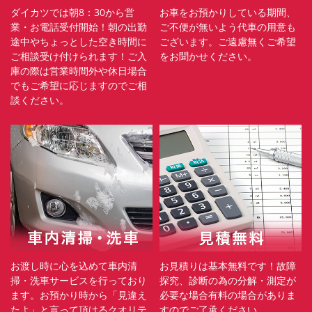
ダイカツでは朝8：30から営
お車をお預かりしている期間、
業・お電話受付開始！朝の出勤
ご不便が無いよう代車の用意も
途中やちょっとした空き時間に
ございます。ご遠慮無くご希望
ご相談受け付けられます！ご入
をお聞かせください。
庫の際は営業時間外や休日場合
でもご希望に応じますのでご相
談ください。
お渡し時に心を込めて車内清
お見積りは基本無料です！故障
掃・洗車サービスを行っており
探究、診断の為の分解・測定が
ます。お預かり時から「見違え
必要な場合有料の場合がありま
たよ」と言って頂けるクオリテ
すのでご了承ください。