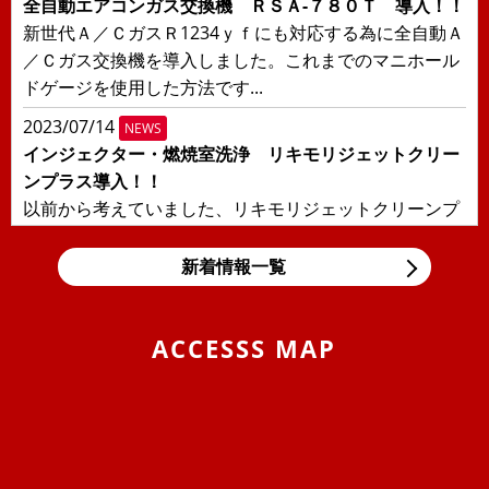
全自動エアコンガス交換機 ＲＳＡ-７８０Ｔ 導入！！
新世代Ａ／ＣガスＲ1234ｙｆにも対応する為に全自動Ａ
／Ｃガス交換機を導入しました。これまでのマニホール
ドゲージを使用した方法です...
2023/07/14
NEWS
インジェクター・燃焼室洗浄 リキモリジェットクリー
ンプラス導入！！
以前から考えていました、リキモリジェットクリーンプ
ラスを導入しました！！日本の交通事情により輸入車に
多い直噴エンジンの燃焼室汚れ、...
新着情報一覧
2019/11/05
BLOG
東京モーターショー＆BMW Tokyo Bay
ACCESSS MAP
息子の大好きな箱スカGT-Rと最近うちの息子の車好きが
エスカレートしまして、車の構造などにも大変きょーみ
を持ち出しました。そんな息...
2019/04/25
BLOG
VW ポロのロッドアンテナ交換 （引いてもだめな