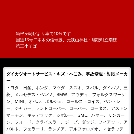
ら、押してみな）
ポロのロッドアンテナを交換しました。ただ、ねじ込ん
でいるものと思っていましたが、緩めてもアンテナが外
れません！？取説を見ると『アン...
箱根ヶ崎駅より車で10分です！
2018/11/20
NEWS
国道16号二本木の信号脇、元狭山神社・瑞穂町立瑞穂
ボジョレーヌーボ！！
第三小そば
大勝オートサービスでは、当社よりお車を購入されたお
客様にその年のボジョレーをさしあげております。ご購
入の皆様 ありがとうございまし...
ダイカツオートサービス・キズ・へこみ、事故修理・対応メーカ
2018/11/06
NEWS
ー
カレンダーをお送りします。
トヨタ、日産、ホンダ、マツダ、スズキ、スバル、ダイハツ、三
今年もあとわずか、来年のカレンダーが届きました！！
菱、メルセデス・ベンツ、BMW、アウディ、フォルクスワーゲ
日頃、お世話になっているお客様へお届けいたします。
ン、MINI、オペル、ポルシェ、ロールス・ロイス、ベントレ
どうぞよろしくお願いいたします...
ー、ジャガー、ランドローバー、ローバー、ロータス、アストン
マーチン、キャデラック、シボレー、GMC、ハマー、リンカー
2018/10/09
NEWS
ン、フォード、クライスラー、ジープ、ダッジ、フィアット、ア
１０月９日 整備主任者技術講習
バルト、フェラーリ、ランチア、アルファロメオ、マセラッテ