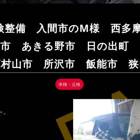
 車検整備 入間市のM様 西
生市 あきる野市 日の出町
蔵村山市 所沢市 飯能市 狭
車検・点検
ﾟｰ