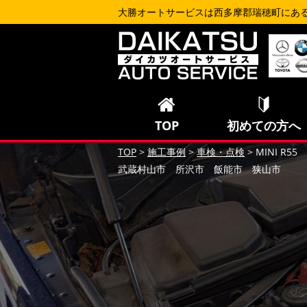
大勝オートサービスは西多摩郡瑞穂町にあ
TOP
初めての方へ
TOP
>
施工事例
>
車検・点検
>
MINI 
武蔵村山市 所沢市 飯能市 狭山市