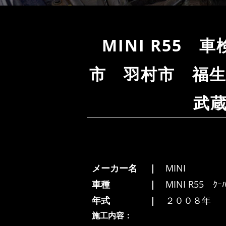
MINI R55
市 羽村市 福
武
メーカー名
MINI
車種
MINI R55 ｸｰﾊ
年式
２００８年
施工内容：