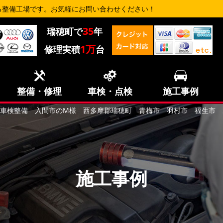
る整備工場です。お気軽にお問い合わせください！
35
瑞穂町で
年
1万
修理実積
台
整備・修理
車検・点検
施工事例
R55 車検整備 入間市のM様 西多摩郡瑞穂町 青梅市 羽村市 福生
施工事例