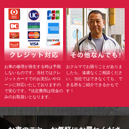
お車の修理が発生する時は予期
おクルマでお困りごとがありま
しないものです。当社ではクレ
したら、遠慮なくご相談くださ
ジットカードでのお支払いやロ
い。当社ではできなくても、で
ーンに対応いたしておりますの
きる所をご紹介できるかもで
で安心です。*法定費用は現金の
す！
みのお取扱いとなります。