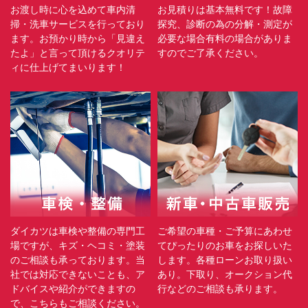
お渡し時に心を込めて車内清
お見積りは基本無料です！故障
掃・洗車サービスを行っており
探究、診断の為の分解・測定が
ます。お預かり時から「見違え
必要な場合有料の場合がありま
たよ」と言って頂けるクオリテ
すのでご了承ください。
ィに仕上げてまいります！
ダイカツは車検や整備の専門工
ご希望の車種・ご予算にあわせ
場ですが、キズ・ヘコミ・塗装
てぴったりのお車をお探しいた
のご相談も承っております。当
します。各種ローンお取り扱い
社では対応できないことも、ア
あり。下取り、オークション代
ドバイスや紹介ができますの
行などのご相談も承ります。
で、こちらもご相談ください。