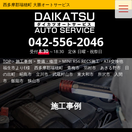
西多摩郡瑞穂町 大勝オートサービス
toggl
navig
042-556-2046
8:30
受付
～18:30 定休 日曜・祝祭日
TOP
>
施工事例
>
整備・修理
>
MINI R56 RECS施工・ATF交換他
福生市よりE様 西多摩郡瑞穂町 青梅市 羽村市 あきる野市 日
の出町 昭島市 立川市 武蔵村山市 東大和市 所沢市 入間
市 飯能市 狭山市
施工事例