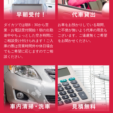
ダイカツでは朝8：30から営
お車をお預かりしている期間、
業・お電話受付開始！朝の出勤
ご不便が無いよう代車の用意も
途中やちょっとした空き時間に
ございます。ご遠慮無くご希望
ご相談受け付けられます！ご入
をお聞かせください。
庫の際は営業時間外や休日場合
でもご希望に応じますのでご相
談ください。