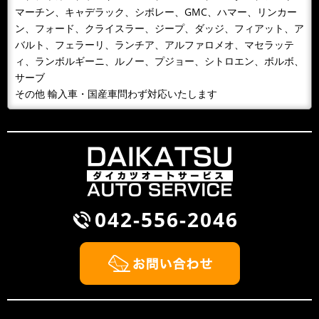
マーチン、キャデラック、シボレー、GMC、ハマー、リンカー
2018/10/09
NEWS
ン、フォード、クライスラー、ジープ、ダッジ、フィアット、ア
１０月９日 整備主任者技術講習
バルト、フェラーリ、ランチア、アルファロメオ、マセラッテ
１０月９日 整備主任者技術講習会の為ＡＭ１０：００
ィ、ランボルギーニ、ルノー、プジョー、シトロエン、ボルボ、
～ＰＭ４：３０ごろまで工場を閉めています。緊急の場
サーブ
合携帯に転送となるため042-...
その他 輸入車・国産車問わず対応いたします
2018/09/30
BLOG
雨が降るとタイヤ屋が儲かる？！
風が吹くと桶屋が儲かるということわざがありますが、
このところ雨が続いて，そのせいかわかりませんが、パ
ンクして走れないから何とかして...
042-556-2046
2018/09/30
NEWS
BMW Z3 車検整備
2018/09/26
NEWS
大勝オートサービスのウェブサイト開設しました！！
いつもありがとうございます、大勝オートサービスでご