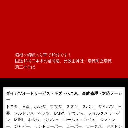
を持ち出しました。そんな息...
2019/04/25
BLOG
VW ポロのロッドアンテナ交換 （引いてもだめな
ら、押してみな）
ポロのロッドアンテナを交換しました。ただ、ねじ込ん
でいるものと思っていましたが、緩めてもアンテナが外
れません！？取説を見ると『アン...
箱根ヶ崎駅より車で10分です！
2018/11/20
NEWS
国道16号二本木の信号脇、元狭山神社・瑞穂町立瑞穂
ボジョレーヌーボ！！
第三小そば
大勝オートサービスでは、当社よりお車を購入されたお
客様にその年のボジョレーをさしあげております。ご購
入の皆様 ありがとうございまし...
ダイカツオートサービス・キズ・へこみ、事故修理・対応メーカ
2018/11/06
NEWS
ー
カレンダーをお送りします。
トヨタ、日産、ホンダ、マツダ、スズキ、スバル、ダイハツ、三
今年もあとわずか、来年のカレンダーが届きました！！
菱、メルセデス・ベンツ、BMW、アウディ、フォルクスワーゲ
日頃、お世話になっているお客様へお届けいたします。
ン、MINI、オペル、ポルシェ、ロールス・ロイス、ベントレ
どうぞよろしくお願いいたします...
ー、ジャガー、ランドローバー、ローバー、ロータス、アストン