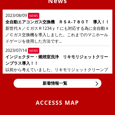
News
2023/08/09
NEWS
全自動エアコンガス交換機 ＲＳＡ-７８０Ｔ 導入！！
新世代Ａ／ＣガスＲ1234ｙｆにも対応する為に全自動Ａ
／Ｃガス交換機を導入しました。これまでのマニホール
ドゲージを使用した方法です...
2023/07/14
NEWS
インジェクター・燃焼室洗浄 リキモリジェットクリー
ンプラス導入！！
以前から考えていました、リキモリジェットクリーンプ
ラスを導入しました！！日本の交通事情により輸入車に
多い直噴エンジンの燃焼室汚れ、...
新着情報一覧
2019/11/05
BLOG
東京モーターショー＆BMW Tokyo Bay
ACCESSS MAP
息子の大好きな箱スカGT-Rと最近うちの息子の車好きが
エスカレートしまして、車の構造などにも大変きょーみ