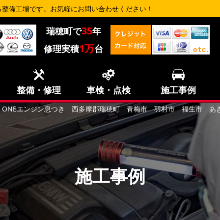
る整備工場です。お気軽にお問い合わせください！
35
瑞穂町で
年
1万
修理実積
台
整備・修理
車検・点検
施工事例
INI ONEエンジン息つき 西多摩郡瑞穂町 青梅市 羽村市 福生市 
施工事例