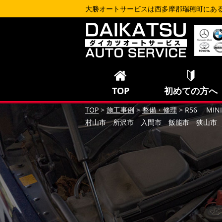
大勝オートサービスは西多摩郡瑞穂町にあ
TOP
初めての方へ
TOP
>
施工事例
>
整備・修理
>
R56 M
村山市 所沢市 入間市 飯能市 狭山市