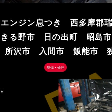
ONEエンジン息つき 西多摩
あきる野市 日の出町 昭島市
 所沢市 入間市 飯能市 
整備・修理
NE