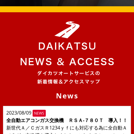
News
2023/08/09
NEWS
全自動エアコンガス交換機 ＲＳＡ-７８０Ｔ 導入！！
新世代Ａ／ＣガスＲ1234ｙｆにも対応する為に全自動Ａ