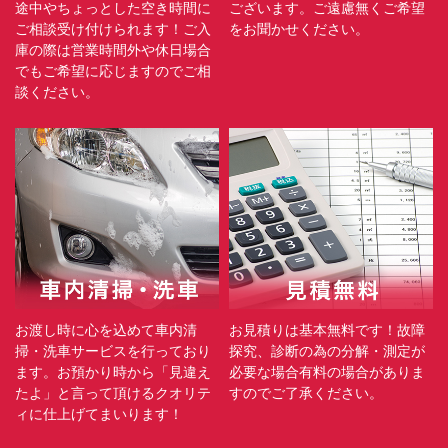
途中やちょっとした空き時間に
ございます。ご遠慮無くご希望
ご相談受け付けられます！ご入
をお聞かせください。
庫の際は営業時間外や休日場合
でもご希望に応じますのでご相
談ください。
お渡し時に心を込めて車内清
お見積りは基本無料です！故障
掃・洗車サービスを行っており
探究、診断の為の分解・測定が
ます。お預かり時から「見違え
必要な場合有料の場合がありま
たよ」と言って頂けるクオリテ
すのでご了承ください。
ィに仕上げてまいります！