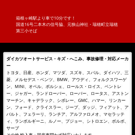
でいるものと思っていましたが、緩めてもアンテナが外
れません！？取説を見ると『アン...
箱根ヶ崎駅より車で10分です！
2018/11/20
NEWS
国道16号二本木の信号脇、元狭山神社・瑞穂町立瑞穂
ボジョレーヌーボ！！
第三小そば
大勝オートサービスでは、当社よりお車を購入されたお
客様にその年のボジョレーをさしあげております。ご購
入の皆様 ありがとうございまし...
ダイカツオートサービス・キズ・へこみ、事故修理・対応メーカ
2018/11/06
NEWS
ー
カレンダーをお送りします。
トヨタ、日産、ホンダ、マツダ、スズキ、スバル、ダイハツ、三
今年もあとわずか、来年のカレンダーが届きました！！
菱、メルセデス・ベンツ、BMW、アウディ、フォルクスワーゲ
日頃、お世話になっているお客様へお届けいたします。
ン、MINI、オペル、ポルシェ、ロールス・ロイス、ベントレ
どうぞよろしくお願いいたします...
ー、ジャガー、ランドローバー、ローバー、ロータス、アストン
マーチン、キャデラック、シボレー、GMC、ハマー、リンカー
2018/10/09
NEWS
ン、フォード、クライスラー、ジープ、ダッジ、フィアット、ア
１０月９日 整備主任者技術講習
バルト、フェラーリ、ランチア、アルファロメオ、マセラッテ
１０月９日 整備主任者技術講習会の為ＡＭ１０：００
ィ、ランボルギーニ、ルノー、プジョー、シトロエン、ボルボ、
～ＰＭ４：３０ごろまで工場を閉めています。緊急の場
サーブ
合携帯に転送となるため042-...
その他 輸入車・国産車問わず対応いたします