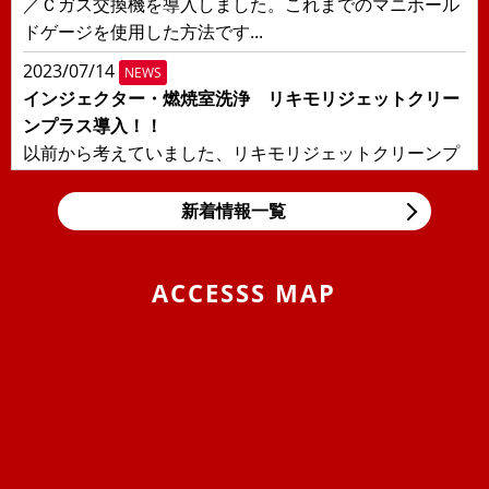
／Ｃガス交換機を導入しました。これまでのマニホール
ドゲージを使用した方法です...
2023/07/14
NEWS
インジェクター・燃焼室洗浄 リキモリジェットクリー
ンプラス導入！！
以前から考えていました、リキモリジェットクリーンプ
ラスを導入しました！！日本の交通事情により輸入車に
多い直噴エンジンの燃焼室汚れ、...
新着情報一覧
2019/11/05
BLOG
東京モーターショー＆BMW Tokyo Bay
ACCESSS MAP
息子の大好きな箱スカGT-Rと最近うちの息子の車好きが
エスカレートしまして、車の構造などにも大変きょーみ
を持ち出しました。そんな息...
2019/04/25
BLOG
VW ポロのロッドアンテナ交換 （引いてもだめな
ら、押してみな）
ポロのロッドアンテナを交換しました。ただ、ねじ込ん