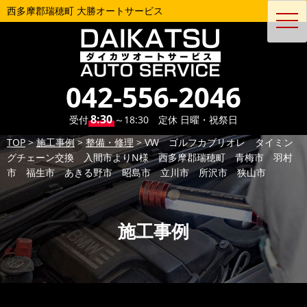
西多摩郡瑞穂町 大勝オートサービス
toggl
navig
042-556-2046
8:30
受付
～18:30 定休 日曜・祝祭日
TOP
>
施工事例
>
整備・修理
>
VW ゴルフカブリオレ タイミン
グチェーン交換 入間市よりN様 西多摩郡瑞穂町 青梅市 羽村
市 福生市 あきる野市 昭島市 立川市 所沢市 狭山市
施工事例