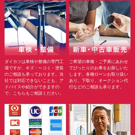
ダイカツは車検や整備の専門工
ご希望の車種・ご予算にあわせ
場ですが、キズ・ヘコミ・塗装
てぴったりのお車をお探しいた
のご相談も承っております。当
します。各種ローンお取り扱い
社では対応できないことも、ア
あり。下取り、オークション代
ドバイスや紹介ができますの
行などのご相談も承ります。
で、こちらもご相談ください。