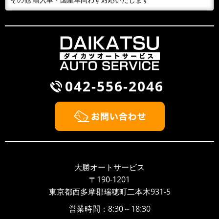
2018/09/30
BLOG
雨が降るとタイヤ屋が儲かる？！
風が吹くと桶屋が儲かるということわざがありますが、
このところ雨が続いて，そのせいかわかりませんが、パ
ンクして走れないから何とかして...
042-556-2046
2018/09/30
NEWS
BMW Z3 車検整備
2018/09/26
NEWS
大勝オートサービスのウェブサイト開設しました！！
いつもありがとうございます、大勝オートサービスでご
ざいます。このたびウェブサイトを新しく開設いたしま
大勝オートサービス
した。より多くのお客様に大勝オ...
〒190-1201
東京都西多摩郡瑞穂町二本木931-5
営業時間：8:30～18:30