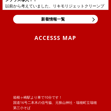
以前から考えていました、リキモリジェットクリーンプ
ラスを導入しました！！日本の交通事情により輸入車に
多い直噴エンジンの燃焼室汚れ、...
新着情報一覧
2019/11/05
BLOG
東京モーターショー＆BMW Tokyo Bay
ACCESSS MAP
息子の大好きな箱スカGT-Rと最近うちの息子の車好きが
エスカレートしまして、車の構造などにも大変きょーみ
を持ち出しました。そんな息...
2019/04/25
BLOG
VW ポロのロッドアンテナ交換 （引いてもだめな
ら、押してみな）
ポロのロッドアンテナを交換しました。ただ、ねじ込ん
でいるものと思っていましたが、緩めてもアンテナが外
れません！？取説を見ると『アン...
箱根ヶ崎駅より車で10分です！
2018/11/20
NEWS
国道16号二本木の信号脇、元狭山神社・瑞穂町立瑞穂
ボジョレーヌーボ！！
第三小そば