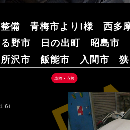
 車検整備 青梅市よりI様 西
きる野市 日の出町 昭島市 
 所沢市 飯能市 入間市 狭
車検・点検
１６i