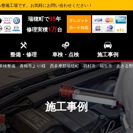
る整備工場です。お気軽にお問い合わせください！
35
瑞穂町で
年
1万
修理実積
台
整備・修理
車検・点検
施工事例
16i 車検整備 青梅市よりI様 西多摩郡瑞穂町 羽村市 福生市 あき
施工事例