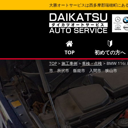
大勝オートサービスは西多摩郡瑞穂町にあ
TOP
初めての方へ
TOP
>
施工事例
>
車検・点検
>
BMW 1
市 所沢市 飯能市 入間市 狭山市